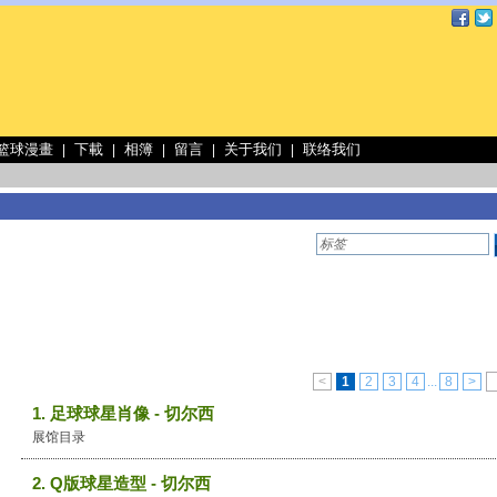
 篮球漫畫
下載
相簿
留言
关于我们
联络我们
|
|
|
|
|
<
1
2
3
4
...
8
>
1. 足球球星肖像 - 切尔西
展馆目录
2. Q版球星造型 - 切尔西