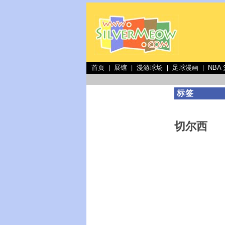
首页
展馆
漫游球场
足球漫画
NBA
|
|
|
|
标签
切尔西