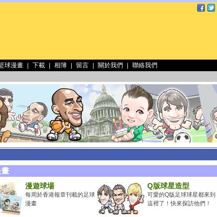
 籃球漫畫
下載
相簿
留言
關於我們
聯絡我們
|
|
|
|
|
漫畫
漫遊球場
Q版球星造型
每周於香港報章刊載的足球
可愛的Q版足球球星都來到
漫畫
這裡了！快來探訪他們！