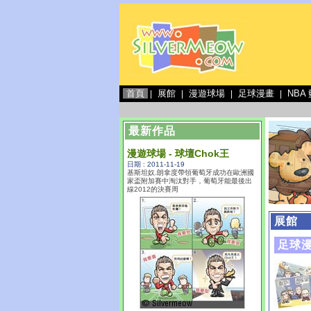
首頁
展館
漫遊球場
足球漫畫
NBA
|
|
|
|
最新作品
漫遊球場 - 球壇Chok王
日期 : 2011-11-19
基斯坦奴.朗拿度帶領葡萄牙成功在歐洲國
家盃附加賽中淘汰對手，葡萄牙能最後出
線2012的決賽周
展館
足球