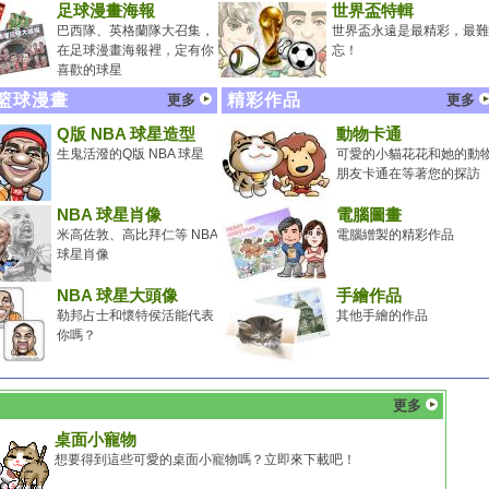
足球漫畫海報
世界盃特輯
巴西隊、英格蘭隊大召集，
世界盃永遠是最精彩，最難
在足球漫畫海報裡，定有你
忘！
喜歡的球星
 籃球漫畫
精彩作品
更多
更多
Q版 NBA 球星造型
動物卡通
生鬼活潑的Q版 NBA 球星
可愛的小貓花花和她的動
朋友卡通在等著您的探訪
NBA 球星肖像
電腦圖畫
米高佐敦、高比拜仁等 NBA
電腦繒製的精彩作品
球星肖像
NBA 球星大頭像
手繪作品
勒邦占士和懷特侯活能代表
其他手繪的作品
你嗎？
更多
桌面小寵物
想要得到這些可愛的桌面小寵物嗎？立即來下載吧！