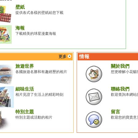
壁紙
提供各式各樣的壁紙給您下載
海報
下載精美的球星漫畫海報
情報
更多
旅遊世界
關於我們
各國旅遊名勝和有趣經歷的相片
想更瞭解小花貓
細味生活
聯絡我們
相片見證了生活上的精彩時刻
歡迎查詢本網站
特別主題
留言
特別主題或活動的相片
歡迎您的寶貴意