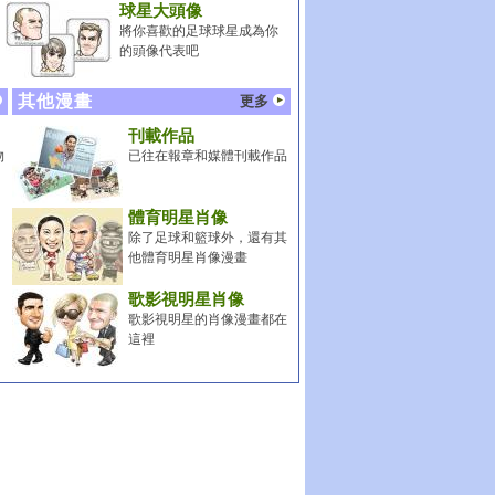
球星大頭像
將你喜歡的足球球星成為你
的頭像代表吧
其他漫畫
更多
刊載作品
物
已往在報章和媒體刊載作品
體育明星肖像
除了足球和籃球外，還有其
他體育明星肖像漫畫
歌影視明星肖像
歌影視明星的肖像漫畫都在
這裡