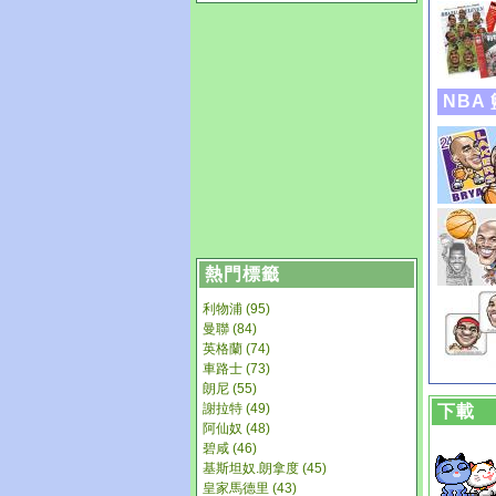
NBA
熱門標籤
利物浦 (95)
曼聯 (84)
英格蘭 (74)
車路士 (73)
朗尼 (55)
謝拉特 (49)
下載
阿仙奴 (48)
碧咸 (46)
基斯坦奴.朗拿度 (45)
皇家馬德里 (43)