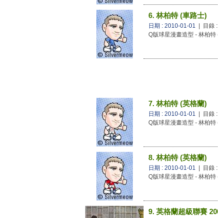
6. 林柏特 (車路士)
日期 : 2010-01-01
| 目錄 
Q版球星漫畫造型 - 林柏特 
7. 林柏特 (英格蘭)
日期 : 2010-01-01
| 目錄 
Q版球星漫畫造型 - 林柏特 
8. 林柏特 (英格蘭)
日期 : 2010-01-01
| 目錄 
Q版球星漫畫造型 - 林柏特 
9. 英格蘭超級聯賽 20