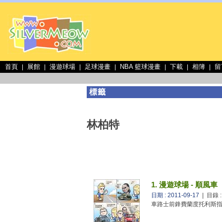
首頁
展館
漫遊球場
足球漫畫
NBA 籃球漫畫
下載
相簿
留
|
|
|
|
|
|
|
標籤
林柏特
1. 漫遊球場 - 順風車
日期 : 2011-09-17
| 目錄 
車路士前鋒費蘭度托利斯