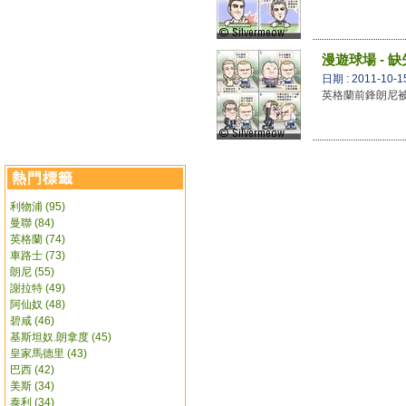
漫遊球場 - 
日期 : 2011-10-1
英格蘭前鋒朗尼
熱門標籤
利物浦 (95)
曼聯 (84)
英格蘭 (74)
車路士 (73)
朗尼 (55)
謝拉特 (49)
阿仙奴 (48)
碧咸 (46)
基斯坦奴.朗拿度 (45)
皇家馬德里 (43)
巴西 (42)
美斯 (34)
泰利 (34)